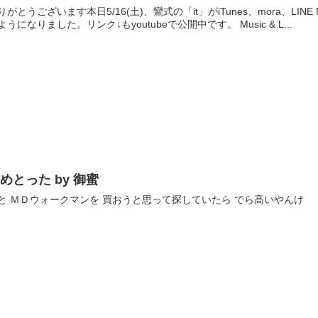
りがとうございます本日5/16(土)、鸞式の「it」がiTunes、mora、LINE M
ようになりました。リンク↓もyoutubeで公開中です。 Music & L...
めとった by 御蜜
と ＭＤウォークマンを 買おうと思って探していたら でら高いやんけ