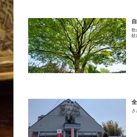
自
歌
蚊
全
さ