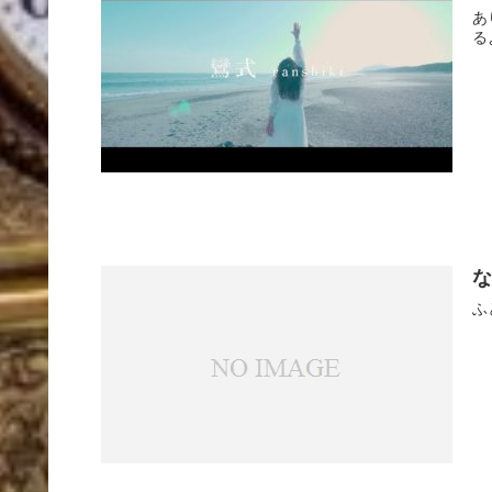
あ
る
な
ふ