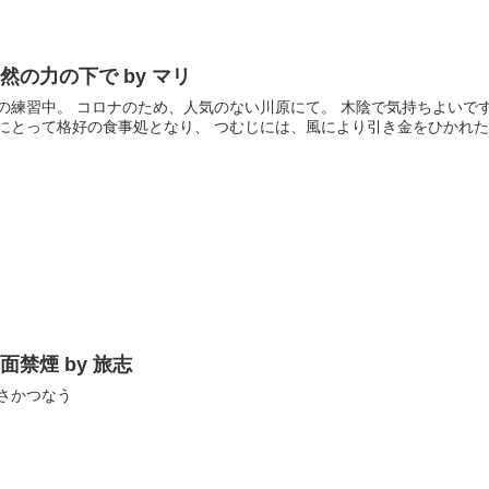
然の力の下で by マリ
の練習中。 コロナのため、人気のない川原にて。 木陰で気持ちよいで
にとって格好の食事処となり、 つむじには、風により引き金をひかれた木
面禁煙 by 旅志
さかつなう