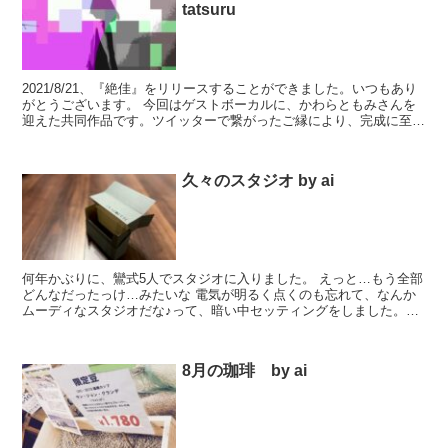
tatsuru
2021/8/21、『絶佳』をリリースすることができました。いつもあり
がとうございます。 今回はゲストボーカルに、かわらともみさんを
迎えた共同作品です。ツイッターで繋がったご縁により、完成に至り
ました。同じくツイッターで繋がった Vivia...
久々のスタジオ by ai
何年かぶりに、鸞式5人でスタジオに入りました。 えっと…もう全部
どんなだったっけ…みたいな 電気が明るく点くのも忘れて、なんか
ムーディなスタジオだな♪って、暗い中セッティングをしました。ai
です。 そんな呼び方しとったっけ、なんて言ってまし...
8月の珈琲 by ai