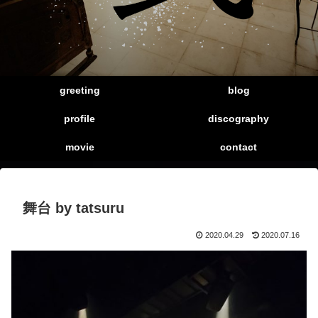
greeting
blog
profile
discography
movie
contact
舞台 by tatsuru
2020.04.29
2020.07.16