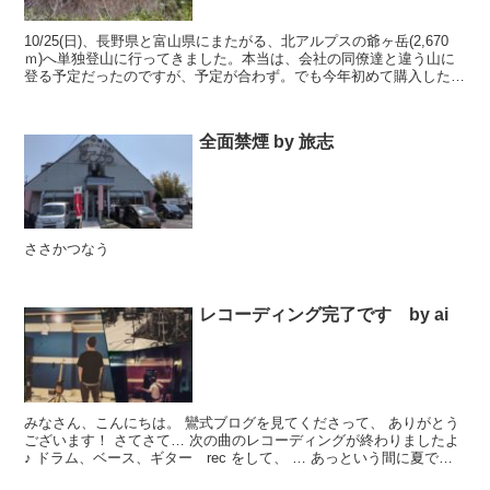
10/25(日)、長野県と富山県にまたがる、北アルプスの爺ヶ岳(2,670
ｍ)へ単独登山に行ってきました。本当は、会社の同僚達と違う山に
登る予定だったのですが、予定が合わず。でも今年初めて購入したガ
スバーナーを使いたい衝動は収めきれず。日帰...
全面禁煙 by 旅志
ささかつなう
レコーディング完了です by ai
みなさん、こんにちは。 鸞式ブログを見てくださって、 ありがとう
ございます！ さてさて… 次の曲のレコーディングが終わりましたよ
♪ ドラム、ベース、ギター rec をして、 … あっという間に夏で
す。 みんなから 旅志へ、ベースケースをプレ...