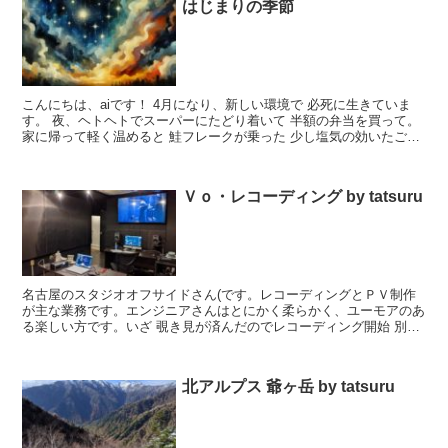
はじまりの季節
こんにちは、aiです！ 4月になり、新しい環境で 必死に生きていま
す。 夜、ヘトヘトでスーパーにたどり着いて 半額の弁当を買って。
家に帰って軽く温めると 鮭フレークが乗った 少し塩気の効いたごは
んが体に染みました。 美味しいわぁ…。 あり...
Ｖｏ・レコーディング by tatsuru
名古屋のスタジオオフサイドさん(です。レコーディングとＰＶ制作
が主な業務です。エンジニアさんはとにかく柔らかく、ユーモアのあ
る楽しい方です。いざ 覗き見が済んだのでレコーディング開始 別の
日にも やはりプロは違います。声の掛け方も素晴らしい...
北アルプス 爺ヶ岳 by tatsuru