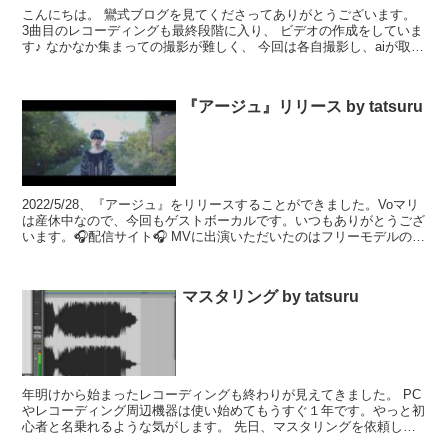
こんにちは。 鸞式ブログを見てくださってありがとうございます。
3曲目のレコーディングも最終段階に入り、 ビデオの作成をしていま
す♪ なかなか集まっての撮影が難しく、 今回は各自撮影し、aiが取り
まとめ係なのですが …どんなのが送られてくる...
『アージュ』リリース by tatsuru
2022/5/28、『アージュ』をリリースすることができました。Voマリ
は産休中なので、今回もゲストボーカルです。いつもありがとうござ
います。🎧配信サイト🎧 MVに出演いただいたのはフリーモデルの美
味さんです。お会いして話すると、優しくて可...
マスタリング by tatsuru
年明けから始まったレコーディングも終わりが見えてきました。 PC
やレコーディング周辺機器は使い始めてもうすぐ１年です。やっと初
心者と名乗れるような気がします。 先日、マスタリングを依頼した
株式会社フルハウスさん(より、提出した録音の波形が送...