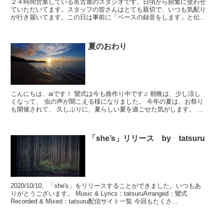
２４時間営業している名古屋のスタジオです。日頃から頻繁に使わせ
ていただいてます。スタッフの皆さんはとても親切で、いつも気配り
が行き届いてます。この日は事前に「ベースの録音をします」と伝え
てあったのですが･･･隣スタジオから干渉が少ない部屋を...
夏のおわり
こんにちは、aiです！ 鸞式は今も曲作り中です♫ 朝晩は、少し涼し
くなって、 虫の声が聞こえる様になりました。 今年の夏は、お祭り
も開催されて、 久しぶりに、夏らしい夏を過ごせた気がします。 皆
さんは、どんな夏でしたか？ 暑すぎ！なんて言っ...
「she’s」リリース by tatsuru
2020/10/10、「she's」をリリースすることができました。いつもあ
りがとうございます。 Music & Lyrics：tatsuruArranged：鸞式
Recorded & Mixed：tatsuru配信サイト一覧 今回もたくさ...